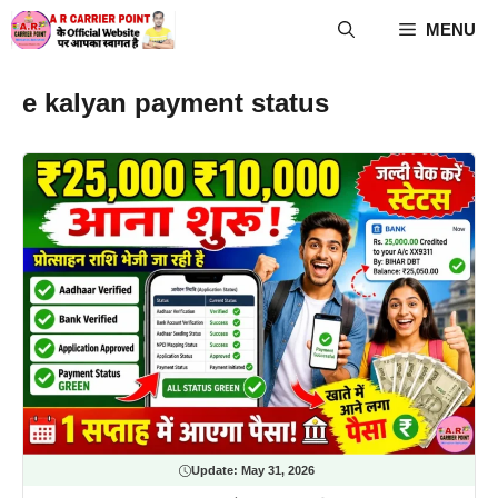
Skip
MENU
to
content
e kalyan payment status
Update:
May 31, 2026