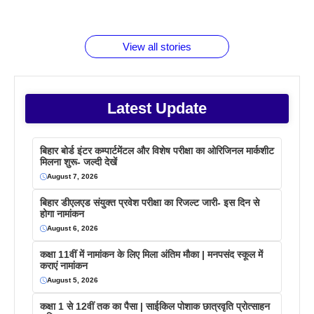
जानते होगें ये
तो ये जरूर
पिने के फायदे
दमदार फोन
बराबर क्या है
फैक्टस
जाने
वजह देखें
View all stories
Latest Update
बिहार बोर्ड इंटर कम्पार्टमेंटल और विशेष परीक्षा का ओरिजिनल मार्कशीट
मिलना शुरू- जल्दी देखें
August 7, 2026
बिहार डीएलएड संयुक्त प्रवेश परीक्षा का रिजल्ट जारी- इस दिन से
होगा नामांकन
August 6, 2026
कक्षा 11वीं में नामांकन के लिए मिला अंतिम मौका | मनपसंद स्कूल में
कराएं नामांकन
August 5, 2026
कक्षा 1 से 12वीं तक का पैसा | साईकिल पोशाक छात्रवृति प्रोत्साहन