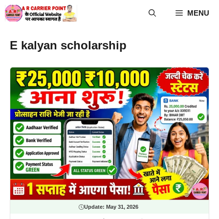
Skip
MENU
to
content
E kalyan scholarship
Update:
May 31, 2026