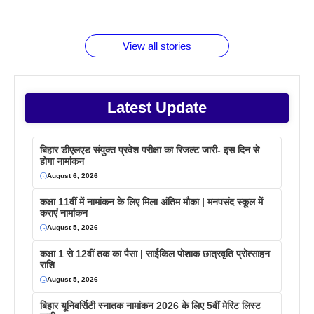
जानते होगें ये
तो ये जरूर
पिने के फायदे
दमदार फोन
बराबर क्या है
फैक्टस
जाने
वजह देखें
View all stories
Latest Update
बिहार डीएलएड संयुक्त प्रवेश परीक्षा का रिजल्ट जारी- इस दिन से
होगा नामांकन
August 6, 2026
कक्षा 11वीं में नामांकन के लिए मिला अंतिम मौका | मनपसंद स्कूल में
कराएं नामांकन
August 5, 2026
कक्षा 1 से 12वीं तक का पैसा | साईकिल पोशाक छात्रवृति प्रोत्साहन
राशि
August 5, 2026
बिहार यूनिवर्सिटी स्नातक नामांकन 2026 के लिए 5वीं मेरिट लिस्ट