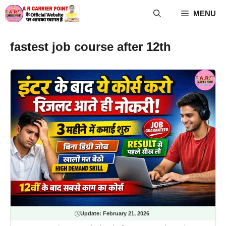
Skip
MENU
to
content
fastest job course after 12th
Update:
February 21, 2026