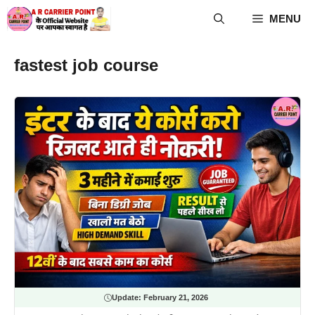
Skip
MENU
to
content
fastest job course
Update:
February 21, 2026