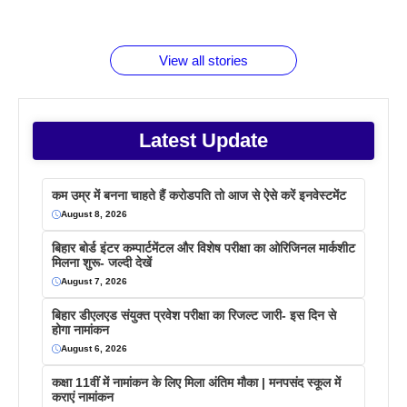
जानते होगें ये
तो ये जरूर
पिने के फायदे
दमदार फोन
बराबर क्या है
फैक्टस
जाने
वजह देखें
View all stories
Latest Update
कम उम्र में बनना चाहते हैं करोडपति तो आज से ऐसे करें इनवेस्टमेंट
August 8, 2026
बिहार बोर्ड इंटर कम्पार्टमेंटल और विशेष परीक्षा का ओरिजिनल मार्कशीट
मिलना शुरू- जल्दी देखें
August 7, 2026
बिहार डीएलएड संयुक्त प्रवेश परीक्षा का रिजल्ट जारी- इस दिन से
होगा नामांकन
August 6, 2026
कक्षा 11वीं में नामांकन के लिए मिला अंतिम मौका | मनपसंद स्कूल में
कराएं नामांकन