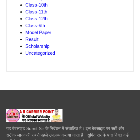
Class-10th
Class-11th
Class-12th
Class-9th
Model Paper
Result
Scholarship
Uncategorized
यह वेबसाइट Sumit Sir के निर्देशन में संचालित है। इस बेवसाइट पर सही और
सटीक जानकारी सबसे पहले उपलब्ध कराया जाता है। सुमित सर के पास विगत कई