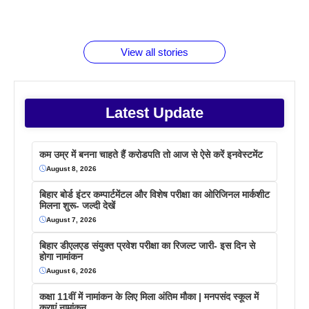
रूपया के
जानते होगें ये
तो ये जरूर
पिने के फायदे
दमदार फोन
बराबर क्या है
फैक्टस
जाने
वजह देखें
View all stories
Latest Update
कम उम्र में बनना चाहते हैं करोडपति तो आज से ऐसे करें इनवेस्टमेंट
August 8, 2026
बिहार बोर्ड इंटर कम्पार्टमेंटल और विशेष परीक्षा का ओरिजिनल मार्कशीट
मिलना शुरू- जल्दी देखें
August 7, 2026
बिहार डीएलएड संयुक्त प्रवेश परीक्षा का रिजल्ट जारी- इस दिन से
होगा नामांकन
August 6, 2026
कक्षा 11वीं में नामांकन के लिए मिला अंतिम मौका | मनपसंद स्कूल में
कराएं नामांकन