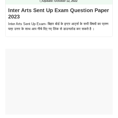
Update:
October 12, 2022
Inter Arts Sent Up Exam Question Paper
2023
Inter Arts Sent Up Exam- बिहार बोर्ड के इन्टर आर्ट्स के सभी विषयों का प्रश्न
पत्र उत्तर के साथ आप नीचे दिए गए लिंक से डाउनलोड कर सकते है ।
ताजमहल के
बोर्ड परीक्षा
सुबह सुबह
2026 में लंच
1 डॉलर 91
बारे नहीं
देने जा रहे हैं
ब्लैक कॉफी
होने वाले