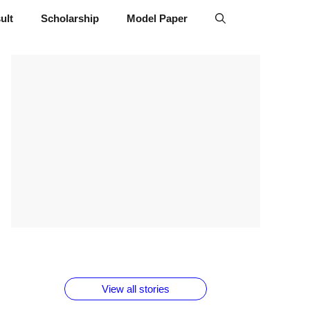
ult
Scholarship
Model Paper
ताजमहल
बोर्ड
सुबह
2026 में
1 डॉलर
के बारे
परीक्षा देने
सुबह
लंच होने
91 रूपया
नहीं
जा रहे हैं
ब्लैक
वाले
के बराबर
जानते
तो ये
कॉफी पिने
दमदार
क्या है
होगें ये
जरूर
के फायदे
फोन
वजह देखें
View all stories
फैक्टस
जाने