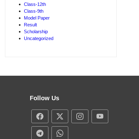
Class-12th
Class-9th
Model Paper
Result
Scholarship
Uncategorized
Follow Us