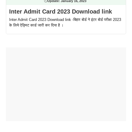
Update:
January 16, 2023
Inter Admit Card 2023 Download link
Inter Admit Card 2023 Download link -बिहार बोर्ड ने इंटर बोर्ड परीक्षा 2023
के लिये ऐड्मिट कार्ड जारी कर दिया है ।
ताजमहल के
बोर्ड परीक्षा
सुबह सुबह
2026 में लंच
1 डॉलर 91
बारे नहीं
देने जा रहे हैं
ब्लैक कॉफी
होने वाले
रूपया के
जानते होगें ये
तो ये जरूर
पिने के फायदे
दमदार फोन