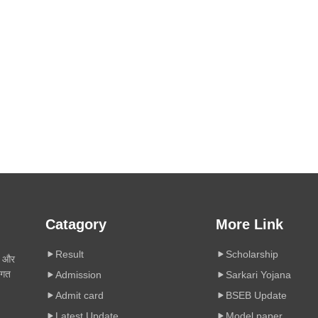
Catagory
More Link
Result
Scholarship
ी और
िगत
Admission
Sarkari Yojana
Admit card
BSEB Update
Latest Update
Model paper