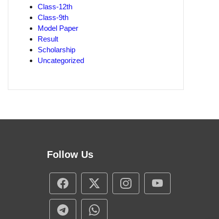
Class-12th
Class-9th
Model Paper
Result
Scholarship
Uncategorized
Follow Us