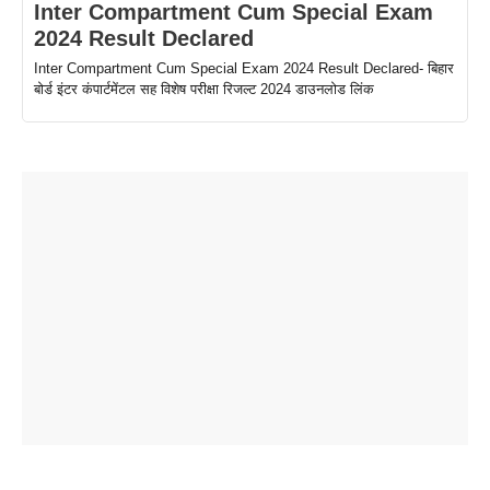
Inter Compartment Cum Special Exam
2024 Result Declared
Inter Compartment Cum Special Exam 2024 Result Declared- बिहार
बोर्ड इंटर कंपार्टमेंटल सह विशेष परीक्षा रिजल्ट 2024 डाउनलोड लिंक
ताजमहल के
बोर्ड परीक्षा
सुबह सुबह
2026 में लंच
1 डॉलर 91
बारे नहीं
देने जा रहे हैं
ब्लैक कॉफी
होने वाले
रूपया के
जानते होगें ये
तो ये जरूर
पिने के फायदे
दमदार फोन