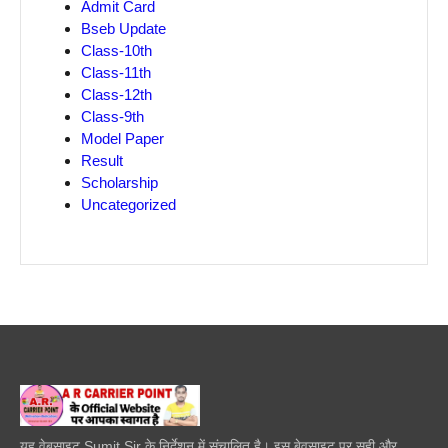
Admit Card
Bseb Update
Class-10th
Class-11th
Class-12th
Class-9th
Model Paper
Result
Scholarship
Uncategorized
यह वेबसाइट Sumit Sir के निर्देशन में संचालित है। इस बेवसाइट पर सही और