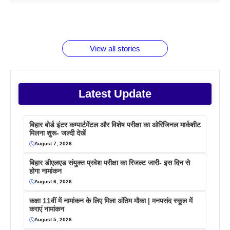
1 डॉलर 91
बारे नहीं
देने जा रहे हैं
ब्लैक कॉफी
होने वाले
रूपया के
जानते होगें ये
तो ये जरूर
पिने के फायदे
दमदार फोन
बराबर क्या है
फैक्टस
जाने
वजह देखें
View all stories
Latest Update
बिहार बोर्ड इंटर कम्पार्टमेंटल और विशेष परीक्षा का ओरिजिनल मार्कशीट
मिलना शुरू- जल्दी देखें
August 7, 2026
बिहार डीएलएड संयुक्त प्रवेश परीक्षा का रिजल्ट जारी- इस दिन से
होगा नामांकन
August 6, 2026
कक्षा 11वीं में नामांकन के लिए मिला अंतिम मौका | मनपसंद स्कूल में
कराएं नामांकन
August 5, 2026