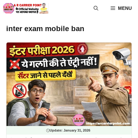
Skip
MENU
to
content
inter exam mobile ban
Update:
January 31, 2026