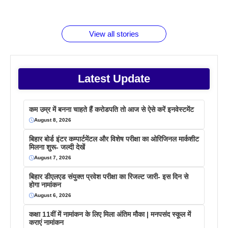
जानते होगें ये
तो ये जरूर
पिने के फायदे
दमदार फोन
बराबर क्या है
फैक्टस
जाने
वजह देखें
View all stories
Latest Update
कम उम्र में बनना चाहते हैं करोडपति तो आज से ऐसे करें इनवेस्टमेंट
August 8, 2026
बिहार बोर्ड इंटर कम्पार्टमेंटल और विशेष परीक्षा का ओरिजिनल मार्कशीट
मिलना शुरू- जल्दी देखें
August 7, 2026
बिहार डीएलएड संयुक्त प्रवेश परीक्षा का रिजल्ट जारी- इस दिन से
होगा नामांकन
August 6, 2026
कक्षा 11वीं में नामांकन के लिए मिला अंतिम मौका | मनपसंद स्कूल में
कराएं नामांकन