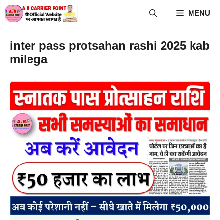
Skip
MENU
to
content
inter pass protsahan rashi 2025 kab
milega