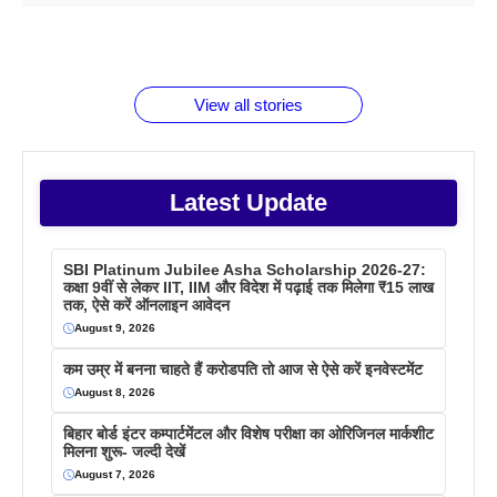
1 डॉलर 91
बारे नहीं
देने जा रहे हैं
ब्लैक कॉफी
होने वाले
रूपया के
जानते होगें ये
तो ये जरूर
पिने के फायदे
दमदार फोन
बराबर क्या है
फैक्टस
जाने
वजह देखें
View all stories
Latest Update
SBI Platinum Jubilee Asha Scholarship 2026-27:
कक्षा 9वीं से लेकर IIT, IIM और विदेश में पढ़ाई तक मिलेगा ₹15 लाख
तक, ऐसे करें ऑनलाइन आवेदन
August 9, 2026
कम उम्र में बनना चाहते हैं करोडपति तो आज से ऐसे करें इनवेस्टमेंट
August 8, 2026
बिहार बोर्ड इंटर कम्पार्टमेंटल और विशेष परीक्षा का ओरिजिनल मार्कशीट
मिलना शुरू- जल्दी देखें
August 7, 2026