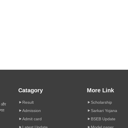
Catagory
More Link
Result
Scholarship
ी और
िगत
Admission
Sarkari Yojana
Admit card
BSEB Update
Latest Update
Model paper