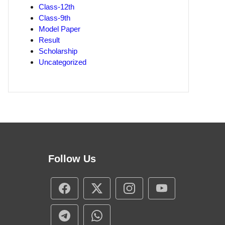
Class-12th
Class-9th
Model Paper
Result
Scholarship
Uncategorized
Follow Us