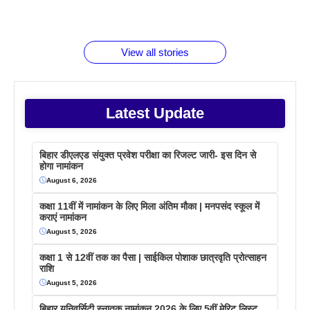
रूपया के
जानते होगें ये
तो ये जरूर
पिने के फायदे
दमदार फोन
बराबर क्या है
फैक्टस
जाने
वजह देखें
View all stories
Latest Update
बिहार डीएलएड संयुक्त प्रवेश परीक्षा का रिजल्ट जारी- इस दिन से
होगा नामांकन
August 6, 2026
कक्षा 11वीं में नामांकन के लिए मिला अंतिम मौका | मनपसंद स्कूल में
कराएं नामांकन
August 5, 2026
कक्षा 1 से 12वीं तक का पैसा | साईकिल पोशाक छात्रवृति प्रोत्साहन
राशि
August 5, 2026
बिहार यूनिवर्सिटी स्नातक नामांकन 2026 के लिए 5वीं मेरिट लिस्ट