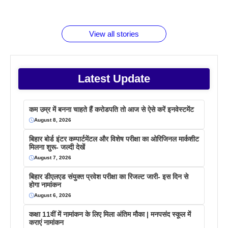
जानते होगें ये
तो ये जरूर
पिने के फायदे
दमदार फोन
बराबर क्या है
फैक्टस
जाने
वजह देखें
View all stories
Latest Update
कम उम्र में बनना चाहते हैं करोडपति तो आज से ऐसे करें इनवेस्टमेंट
August 8, 2026
बिहार बोर्ड इंटर कम्पार्टमेंटल और विशेष परीक्षा का ओरिजिनल मार्कशीट
मिलना शुरू- जल्दी देखें
August 7, 2026
बिहार डीएलएड संयुक्त प्रवेश परीक्षा का रिजल्ट जारी- इस दिन से
होगा नामांकन
August 6, 2026
कक्षा 11वीं में नामांकन के लिए मिला अंतिम मौका | मनपसंद स्कूल में
कराएं नामांकन