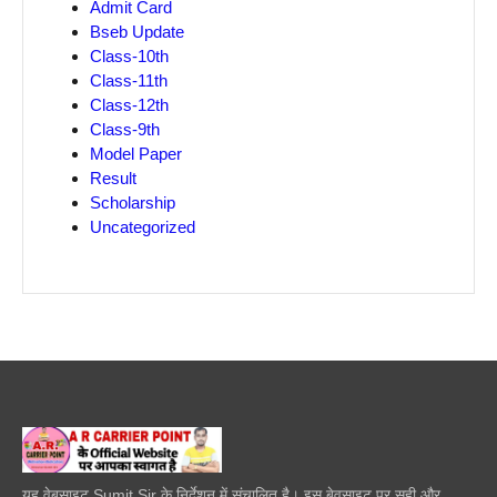
Admit Card
Bseb Update
Class-10th
Class-11th
Class-12th
Class-9th
Model Paper
Result
Scholarship
Uncategorized
यह वेबसाइट Sumit Sir के निर्देशन में संचालित है। इस बेवसाइट पर सही और