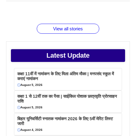
1 डॉलर 91
बारे नहीं
देने जा रहे हैं
ब्लैक कॉफी
होने वाले
रूपया के
जानते होगें ये
तो ये जरूर
पिने के फायदे
दमदार फोन
बराबर क्या है
फैक्टस
जाने
वजह देखें
View all stories
Latest Update
कक्षा 11वीं में नामांकन के लिए मिला अंतिम मौका | मनपसंद स्कूल में
कराएं नामांकन
August 5, 2026
कक्षा 1 से 12वीं तक का पैसा | साईकिल पोशाक छात्रवृति प्रोत्साहन
राशि
August 5, 2026
बिहार यूनिवर्सिटी स्नातक नामांकन 2026 के लिए 5वीं मेरिट लिस्ट
जारी
August 4, 2026