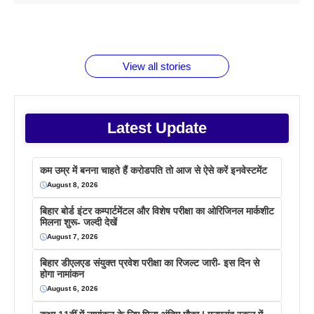
1 डॉलर 91
बारे नहीं
देने जा रहे हैं
ब्लैक कॉफी
होने वाले
रूपया के
जानते होगें ये
तो ये जरूर
पिने के फायदे
दमदार फोन
बराबर क्या है
फैक्टस
जाने
वजह देखें
View all stories
Latest Update
कम उम्र में बनना चाहते हैं करोडपति तो आज से ऐसे करें इनवेस्टमेंट
August 8, 2026
बिहार बोर्ड इंटर कम्पार्टमेंटल और विशेष परीक्षा का ओरिजिनल मार्कशीट
मिलना शुरू- जल्दी देखें
August 7, 2026
बिहार डीएलएड संयुक्त प्रवेश परीक्षा का रिजल्ट जारी- इस दिन से
होगा नामांकन
August 6, 2026