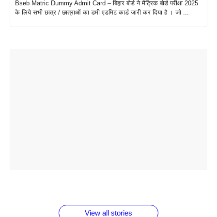
Bseb Matric Dummy Admit Card – बिहार बोर्ड ने मैट्रिक बोर्ड परीक्षा 2025
के लिये सभी छात्र / छात्राओं का डमी एडमिट कार्ड जारी कर दिया है । जो ...
ताजमहल के
बोर्ड परीक्षा
सुबह सुबह
2026 में लंच
1 डॉलर 91
बारे नहीं
देने जा रहे हैं
ब्लैक कॉफी
होने वाले
रूपया के
जानते होगें ये
तो ये जरूर
पिने के फायदे
दमदार फोन
बराबर क्या है
फैक्टस
जाने
वजह देखें
View all stories