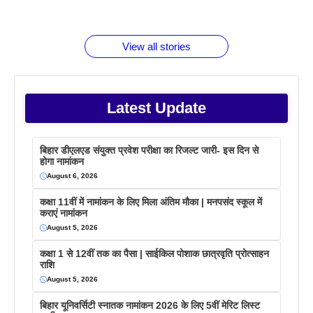
जानते होगें ये
तो ये जरूर
पिने के फायदे
दमदार फोन
बराबर क्या है
फैक्टस
जाने
वजह देखें
View all stories
Latest Update
बिहार डीएलएड संयुक्त प्रवेश परीक्षा का रिजल्ट जारी- इस दिन से
होगा नामांकन
August 6, 2026
कक्षा 11वीं में नामांकन के लिए मिला अंतिम मौका | मनपसंद स्कूल में
कराएं नामांकन
August 5, 2026
कक्षा 1 से 12वीं तक का पैसा | साईकिल पोशाक छात्रवृति प्रोत्साहन
राशि
August 5, 2026
बिहार यूनिवर्सिटी स्नातक नामांकन 2026 के लिए 5वीं मेरिट लिस्ट