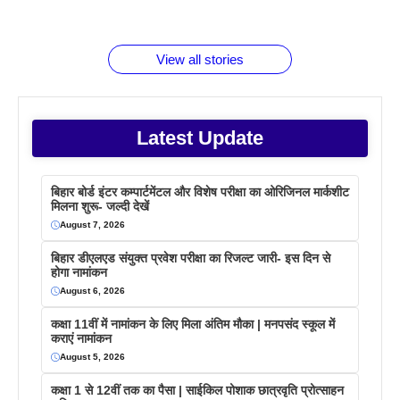
जानते होगें ये
तो ये जरूर
पिने के फायदे
दमदार फोन
बराबर क्या है
फैक्टस
जाने
वजह देखें
View all stories
Latest Update
बिहार बोर्ड इंटर कम्पार्टमेंटल और विशेष परीक्षा का ओरिजिनल मार्कशीट
मिलना शुरू- जल्दी देखें
August 7, 2026
बिहार डीएलएड संयुक्त प्रवेश परीक्षा का रिजल्ट जारी- इस दिन से
होगा नामांकन
August 6, 2026
कक्षा 11वीं में नामांकन के लिए मिला अंतिम मौका | मनपसंद स्कूल में
कराएं नामांकन
August 5, 2026
कक्षा 1 से 12वीं तक का पैसा | साईकिल पोशाक छात्रवृति प्रोत्साहन