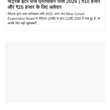
मैट्रिक इंटर पास प्रोत्साहन राशि 2026 | ₹10 हजार
और ₹25 हजार के लिए आवेदन
मैट्रिक इंटर पास प्रोत्साहन राशि 2026- अगर आप Bihar School
Examination Board से मैट्रिक (10वीं) या इंटर (12वीं) 2026 में पास हुए हैं, तो
आपके लिए बड़ी खुशखबरी ...
ताजमहल के
बोर्ड परीक्षा
सुबह सुबह
2026 में लंच
1 डॉलर 91
बारे नहीं
देने जा रहे हैं
ब्लैक कॉफी
होने वाले
रूपया के