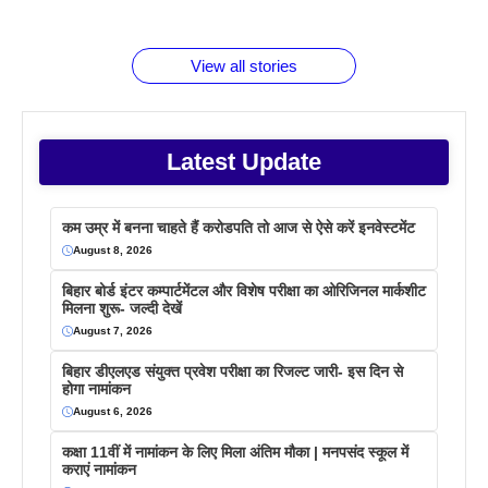
जानते होगें ये
तो ये जरूर
पिने के फायदे
दमदार फोन
बराबर क्या है
फैक्टस
जाने
वजह देखें
View all stories
Latest Update
कम उम्र में बनना चाहते हैं करोडपति तो आज से ऐसे करें इनवेस्टमेंट
August 8, 2026
बिहार बोर्ड इंटर कम्पार्टमेंटल और विशेष परीक्षा का ओरिजिनल मार्कशीट
मिलना शुरू- जल्दी देखें
August 7, 2026
बिहार डीएलएड संयुक्त प्रवेश परीक्षा का रिजल्ट जारी- इस दिन से
होगा नामांकन
August 6, 2026
कक्षा 11वीं में नामांकन के लिए मिला अंतिम मौका | मनपसंद स्कूल में
कराएं नामांकन