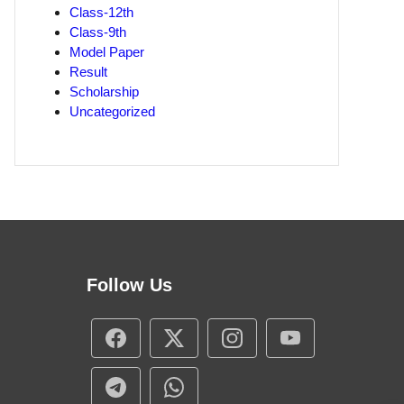
Class-12th
Class-9th
Model Paper
Result
Scholarship
Uncategorized
Follow Us