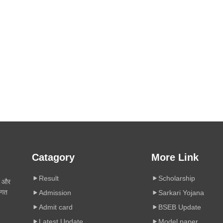
Catagory
More Link
Result
Scholarship
ी और
िगत
Admission
Sarkari Yojana
Admit card
BSEB Update
Latest Update
Model paper