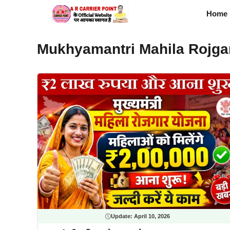
Skip
Home
to
content
Mukhyamantri Mahila Rojgar
Update:
April 10, 2026