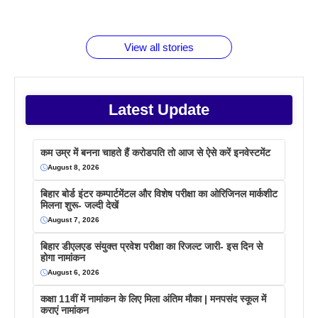
जानते होगें ये
तो ये जरूर
पिने के फायदे
दमदार फोन
बराबर क्या है
फैक्टस
जाने
वजह देखें
View all stories
Latest Update
कम उम्र में बनना चाहते हैं करोडपति तो आज से ऐसे करें इनवेस्टमेंट
August 8, 2026
बिहार बोर्ड इंटर कम्पार्टमेंटल और विशेष परीक्षा का ओरिजिनल मार्कशीट
मिलना शुरू- जल्दी देखें
August 7, 2026
बिहार डीएलएड संयुक्त प्रवेश परीक्षा का रिजल्ट जारी- इस दिन से
होगा नामांकन
August 6, 2026
कक्षा 11वीं में नामांकन के लिए मिला अंतिम मौका | मनपसंद स्कूल में
कराएं नामांकन