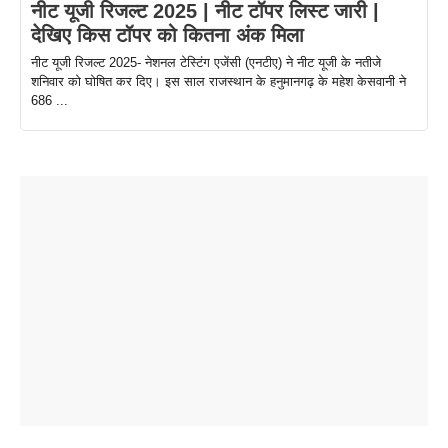
नीट यूजी रिजल्ट 2025 | नीट टॉपर लिस्ट जारी |
देखिए किस टॉपर को कितना अंक मिला
नीट यूजी रिजल्ट 2025- नेशनल टेस्टिंग एजेंसी (एनटीए) ने नीट यूजी के नतीजे
शनिवार को घोषित कर दिए। इस साल राजस्थान के हनुमानगढ़ के महेश केसवानी ने
686 ...
ताजमहल के
बोर्ड परीक्षा
सुबह सुबह
2026 में लंच
1 डॉलर 91
बारे नहीं
देने जा रहे हैं
ब्लैक कॉफी
होने वाले
रूपया के