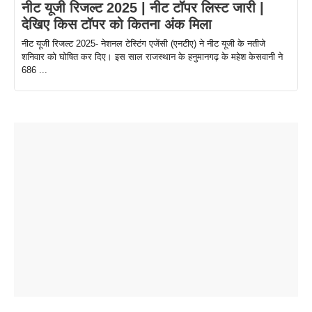
नीट यूजी रिजल्ट 2025 | नीट टॉपर लिस्ट जारी |
देखिए किस टॉपर को कितना अंक मिला
नीट यूजी रिजल्ट 2025- नेशनल टेस्टिंग एजेंसी (एनटीए) ने नीट यूजी के नतीजे
शनिवार को घोषित कर दिए। इस साल राजस्थान के हनुमानगढ़ के महेश केसवानी ने
686 ...
ताजमहल के
बोर्ड परीक्षा
सुबह सुबह
2026 में लंच
1 डॉलर 91
बारे नहीं
देने जा रहे हैं
ब्लैक कॉफी
होने वाले
रूपया के