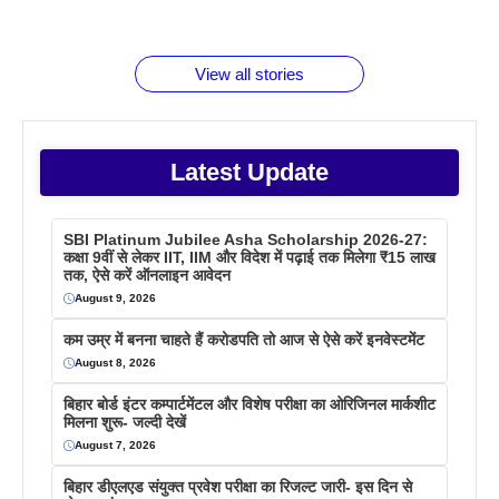
जानते होगें ये
तो ये जरूर
पिने के फायदे
दमदार फोन
बराबर क्या है
फैक्टस
जाने
वजह देखें
View all stories
Latest Update
SBI Platinum Jubilee Asha Scholarship 2026-27:
कक्षा 9वीं से लेकर IIT, IIM और विदेश में पढ़ाई तक मिलेगा ₹15 लाख
तक, ऐसे करें ऑनलाइन आवेदन
August 9, 2026
कम उम्र में बनना चाहते हैं करोडपति तो आज से ऐसे करें इनवेस्टमेंट
August 8, 2026
बिहार बोर्ड इंटर कम्पार्टमेंटल और विशेष परीक्षा का ओरिजिनल मार्कशीट
मिलना शुरू- जल्दी देखें
August 7, 2026
बिहार डीएलएड संयुक्त प्रवेश परीक्षा का रिजल्ट जारी- इस दिन से