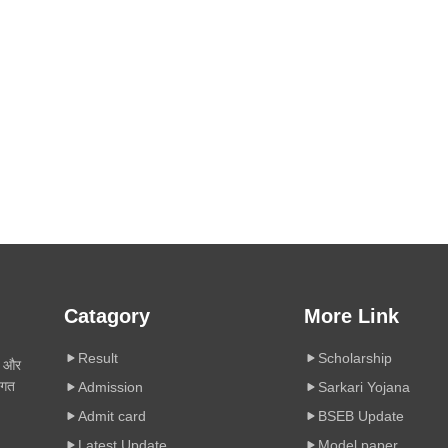
Catagory
More Link
Result
Scholarship
ी और
िगत
Admission
Sarkari Yojana
Admit card
BSEB Update
Latest Update
Model paper