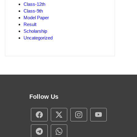
Class-12th
Class-9th
Model Paper
Result
Scholarship
Uncategorized
Follow Us