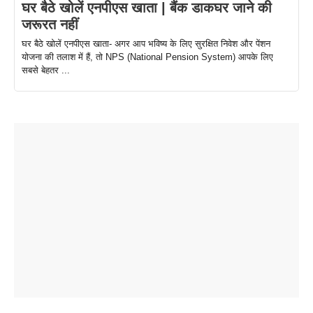
घर बैठे खोलें एनपीएस खाता | बैंक डाकघर जाने की
जरूरत नहीं
घर बैठे खोलें एनपीएस खाता- अगर आप भविष्य के लिए सुरक्षित निवेश और पेंशन
योजना की तलाश में हैं, तो NPS (National Pension System) आपके लिए
सबसे बेहतर ...
ताजमहल के
बोर्ड परीक्षा
सुबह सुबह
2026 में लंच
1 डॉलर 91
बारे नहीं
देने जा रहे हैं
ब्लैक कॉफी
होने वाले
रूपया के