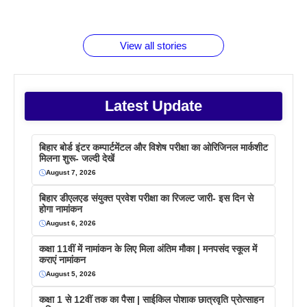
जानते होगें ये
तो ये जरूर
पिने के फायदे
दमदार फोन
बराबर क्या है
फैक्टस
जाने
वजह देखें
View all stories
Latest Update
बिहार बोर्ड इंटर कम्पार्टमेंटल और विशेष परीक्षा का ओरिजिनल मार्कशीट
मिलना शुरू- जल्दी देखें
August 7, 2026
बिहार डीएलएड संयुक्त प्रवेश परीक्षा का रिजल्ट जारी- इस दिन से
होगा नामांकन
August 6, 2026
कक्षा 11वीं में नामांकन के लिए मिला अंतिम मौका | मनपसंद स्कूल में
कराएं नामांकन
August 5, 2026
कक्षा 1 से 12वीं तक का पैसा | साईकिल पोशाक छात्रवृति प्रोत्साहन