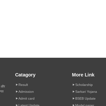
Catagory
More Link
Result
Scholarship
ी और
िगत
Admission
Sarkari Yojana
Admit card
BSEB Update
Latest Update
Model paper