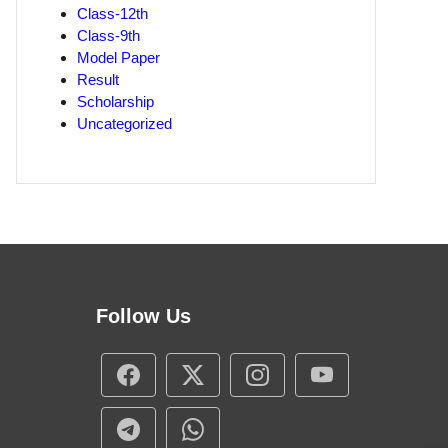
Class-12th
Class-9th
Model Paper
Result
Scholarship
Uncategorized
Follow Us