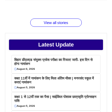
बारे नहीं
देने जा रहे हैं
ब्लैक कॉफी
होने वाले
रूपया के
जानते होगें ये
तो ये जरूर
पिने के फायदे
दमदार फोन
बराबर क्या है
फैक्टस
जाने
वजह देखें
View all stories
Latest Update
बिहार डीएलएड संयुक्त प्रवेश परीक्षा का रिजल्ट जारी- इस दिन से
होगा नामांकन
August 6, 2026
कक्षा 11वीं में नामांकन के लिए मिला अंतिम मौका | मनपसंद स्कूल में
कराएं नामांकन
August 5, 2026
कक्षा 1 से 12वीं तक का पैसा | साईकिल पोशाक छात्रवृति प्रोत्साहन
राशि
August 5, 2026