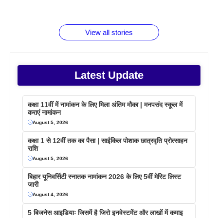
जानते होगें ये
तो ये जरूर
पिने के फायदे
दमदार फोन
बराबर क्या है
फैक्टस
जाने
वजह देखें
View all stories
Latest Update
कक्षा 11वीं में नामांकन के लिए मिला अंतिम मौका | मनपसंद स्कूल में
कराएं नामांकन
August 5, 2026
कक्षा 1 से 12वीं तक का पैसा | साईकिल पोशाक छात्रवृति प्रोत्साहन
राशि
August 5, 2026
बिहार यूनिवर्सिटी स्नातक नामांकन 2026 के लिए 5वीं मेरिट लिस्ट
जारी
August 4, 2026
5 बिजनेस आइडियाः जिसमें है जिरो इनवेस्टमेंट और लाखों में कमाइ