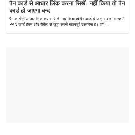
पैन कार्ड से आधार लिंक करना सिखें- नहीं किया तो पैन
कार्ड हो जाएगा बन्द
पैन कार्ड से आधार लिंक करना सिखें- नहीं किया तो पैन कार्ड हो जाएगा बन्द:-भारत में
PAN कार्ड टैक्स और बैंकिंग से जुड़ा सबसे महत्वपूर्ण दस्तावेज़ है। वहीं ...
ताजमहल के
बोर्ड परीक्षा
सुबह सुबह
2026 में लंच
1 डॉलर 91
बारे नहीं
देने जा रहे हैं
ब्लैक कॉफी
होने वाले
रूपया के
जानते होगें ये
तो ये जरूर
पिने के फायदे
दमदार फोन