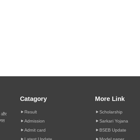
Catagory
More Link
Result
Scholarship
ी और
िगत
Admission
Sarkari Yojana
Admit card
BSEB Update
Latest Update
Model paper