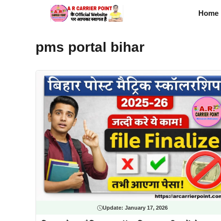
Skip
Home
to
content
pms portal bihar
Update:
January 17, 2026