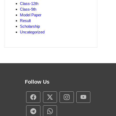
Class-12th
Class-9th
Model Paper
Result
Scholarship
Uncategorized
Follow Us