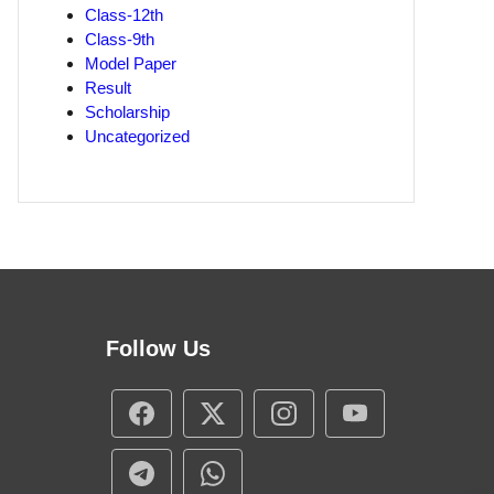
Class-12th
Class-9th
Model Paper
Result
Scholarship
Uncategorized
Follow Us