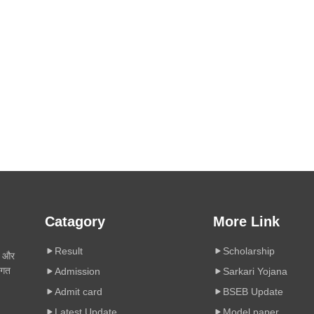
Catagory
More Link
Result
Scholarship
ी और
िगत
Admission
Sarkari Yojana
Admit card
BSEB Update
Latest Update
Model paper