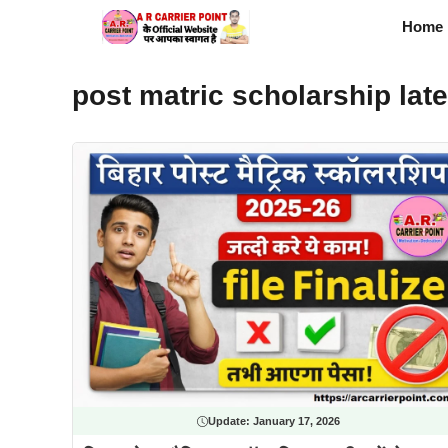
Skip
Home
to
content
post matric scholarship lat
Update:
January 17, 2026