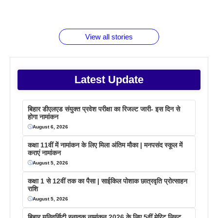
रूपया के
जानते होगें ये
तो ये जरूर
पिने के फायदे
दमदार फोन
बराबर क्या है
फैक्टस
जाने
वजह देखें
View all stories
Latest Update
बिहार डीएलएड संयुक्त प्रवेश परीक्षा का रिजल्ट जारी- इस दिन से
होगा नामांकन
August 6, 2026
कक्षा 11वीं में नामांकन के लिए मिला अंतिम मौका | मनपसंद स्कूल में
कराएं नामांकन
August 5, 2026
कक्षा 1 से 12वीं तक का पैसा | साईकिल पोशाक छात्रवृति प्रोत्साहन
राशि
August 5, 2026
बिहार यूनिवर्सिटी स्नातक नामांकन 2026 के लिए 5वीं मेरिट लिस्ट