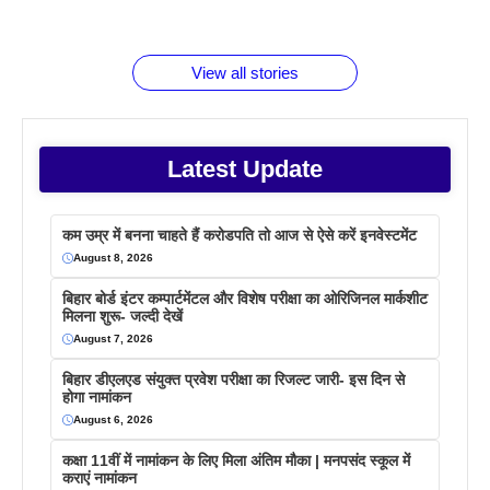
जानते होगें ये
तो ये जरूर
पिने के फायदे
दमदार फोन
बराबर क्या है
फैक्टस
जाने
वजह देखें
View all stories
Latest Update
कम उम्र में बनना चाहते हैं करोडपति तो आज से ऐसे करें इनवेस्टमेंट
August 8, 2026
बिहार बोर्ड इंटर कम्पार्टमेंटल और विशेष परीक्षा का ओरिजिनल मार्कशीट
मिलना शुरू- जल्दी देखें
August 7, 2026
बिहार डीएलएड संयुक्त प्रवेश परीक्षा का रिजल्ट जारी- इस दिन से
होगा नामांकन
August 6, 2026
कक्षा 11वीं में नामांकन के लिए मिला अंतिम मौका | मनपसंद स्कूल में
कराएं नामांकन