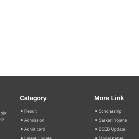
Catagory
More Link
Result
Scholarship
ी और
िगत
Admission
Sarkari Yojana
Admit card
BSEB Update
Latest Update
Model paper