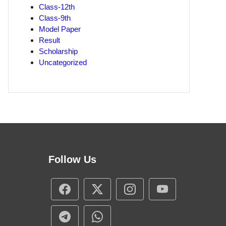
Class-12th
Class-9th
Model Paper
Result
Scholarship
Uncategorized
Follow Us