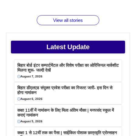
जानते होगें ये
तो ये जरूर
पिने के फायदे
दमदार फोन
बराबर क्या है
फैक्टस
जाने
वजह देखें
View all stories
Latest Update
बिहार बोर्ड इंटर कम्पार्टमेंटल और विशेष परीक्षा का ओरिजिनल मार्कशीट
मिलना शुरू- जल्दी देखें
August 7, 2026
बिहार डीएलएड संयुक्त प्रवेश परीक्षा का रिजल्ट जारी- इस दिन से
होगा नामांकन
August 6, 2026
कक्षा 11वीं में नामांकन के लिए मिला अंतिम मौका | मनपसंद स्कूल में
कराएं नामांकन
August 5, 2026
कक्षा 1 से 12वीं तक का पैसा | साईकिल पोशाक छात्रवृति प्रोत्साहन