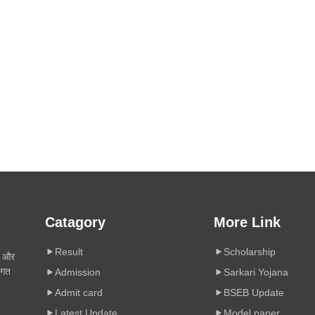
Catagory
More Link
Result
Scholarship
ी और
िगत
Admission
Sarkari Yojana
Admit card
BSEB Update
Latest Update
Model paper