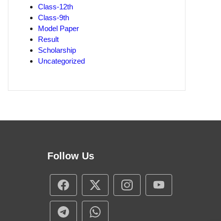
Class-12th
Class-9th
Model Paper
Result
Scholarship
Uncategorized
Follow Us