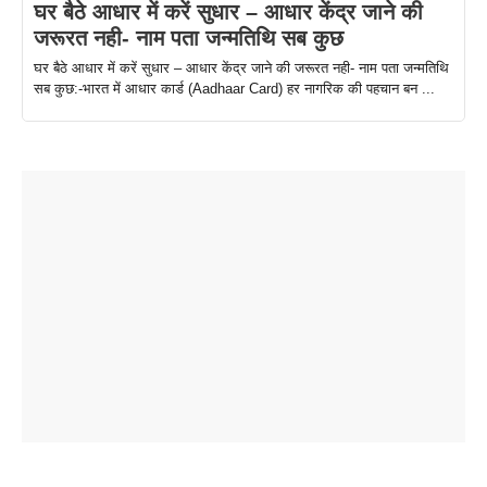
घर बैठे आधार में करें सुधार – आधार केंद्र जाने की
जरूरत नही- नाम पता जन्मतिथि सब कुछ
घर बैठे आधार में करें सुधार – आधार केंद्र जाने की जरूरत नही- नाम पता जन्मतिथि
सब कुछ:-भारत में आधार कार्ड (Aadhaar Card) हर नागरिक की पहचान बन ...
ताजमहल के
बोर्ड परीक्षा
सुबह सुबह
2026 में लंच
1 डॉलर 91
बारे नहीं
देने जा रहे हैं
ब्लैक कॉफी
होने वाले
रूपया के
जानते होगें ये
तो ये जरूर
पिने के फायदे
दमदार फोन