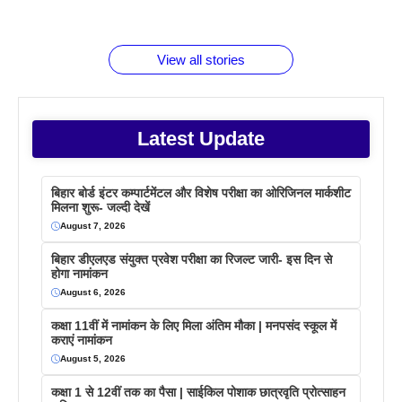
जानते होगें ये
तो ये जरूर
पिने के फायदे
दमदार फोन
बराबर क्या है
फैक्टस
जाने
वजह देखें
View all stories
Latest Update
बिहार बोर्ड इंटर कम्पार्टमेंटल और विशेष परीक्षा का ओरिजिनल मार्कशीट
मिलना शुरू- जल्दी देखें
August 7, 2026
बिहार डीएलएड संयुक्त प्रवेश परीक्षा का रिजल्ट जारी- इस दिन से
होगा नामांकन
August 6, 2026
कक्षा 11वीं में नामांकन के लिए मिला अंतिम मौका | मनपसंद स्कूल में
कराएं नामांकन
August 5, 2026
कक्षा 1 से 12वीं तक का पैसा | साईकिल पोशाक छात्रवृति प्रोत्साहन