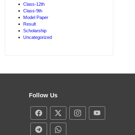
Class-12th
Class-9th
Model Paper
Result
Scholarship
Uncategorized
Follow Us