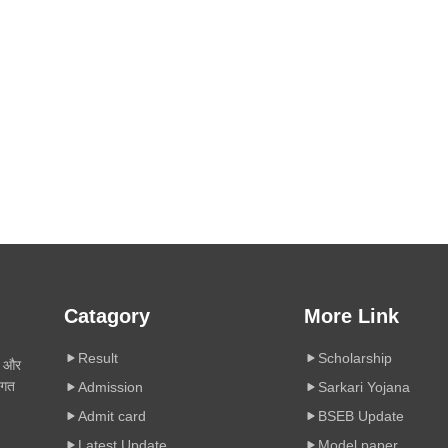
Catagory
More Link
Result
Scholarship
ी और
िगत
Admission
Sarkari Yojana
Admit card
BSEB Update
Latest Update
Model paper