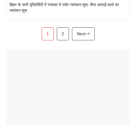
बिहार के सभी यूनिवर्सिटी में स्नातक में स्पॉट नामांकन शुरू- बिना अप्लाई वालो का
नामांकन शुरू
1
2
Next
ताजमहल के
बोर्ड परीक्षा
सुबह सुबह
2026 में लंच
1 डॉलर 91
बारे नहीं
देने जा रहे हैं
ब्लैक कॉफी
होने वाले
रूपया के
जानते होगें ये
तो ये जरूर
पिने के फायदे
दमदार फोन