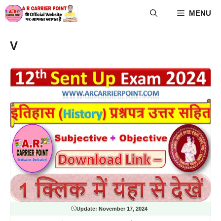
Skip
MENU
to
content
V
Update:
November 17, 2024