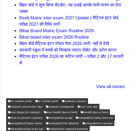
बिहार बोर्ड ने शुरू किया चैटबोट- यह एआई आपके सभी प्रश्न का देगा
जबाब
Bseb Matric inter exam 2027 Update | मैट्रिक इंटर बोर्ड
परीक्षा 2027 की तिथि जारी
Bihar Board Matric Exam Routine 2026
Bihar board inter exam 2026 Routine
बिहार बोर्ड मैट्रिक इंटर मॉडल पेपर 2026 जारी- यहाँ से देखें
सरकारी स्कूल में बच्चों को सिखाया जाएगा रोबोट और ड्रोन बनना
मैट्रिक इंटर परीक्षा 2026 का रूटिन जारी – परीक्षा 2 और 17 फरवरी
से
ताजमहल के बारे नहीं
बोर्ड परीक्षा देने जा रहे
सुबह सुबह ब्ल
जानते होगें ये फैक्टस
हैं तो ये जरूर जाने
पिने के फायदे
View all stories
A r caarier point
a r carrier point
cataract causes
cataract prevention tips
cataract symptoms
eye care tips
eye drops for cataract
eye health tips in hindi
health tips in hindi
how to prevent cataract
motiyabind ka ilaj
motiyabind kaise hota hai
motiyabind kaise rokein
motiyabind ke lakshan
motiyabind ki jankari
motiyabind kya hota hai
motiyabind natural treatment