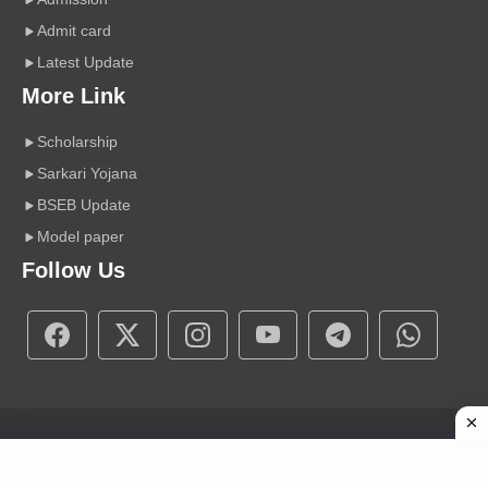
Admit card
Latest Update
More Link
Scholarship
Sarkari Yojana
BSEB Update
Model paper
Follow Us
Copyright © 2026 A r Carrier Point
|
Powered by Sumit Sir