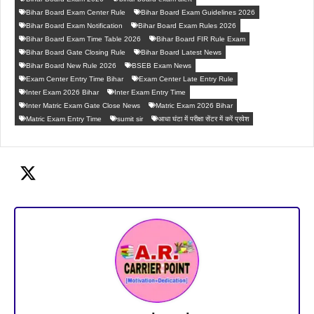
Bihar Board Exam Center Rule
Bihar Board Exam Guidelines 2026
Bihar Board Exam Notification
Bihar Board Exam Rules 2026
Bihar Board Exam Time Table 2026
Bihar Board FIR Rule Exam
Bihar Board Gate Closing Rule
Bihar Board Latest News
Bihar Board New Rule 2026
BSEB Exam News
Exam Center Entry Time Bihar
Exam Center Late Entry Rule
Inter Exam 2026 Bihar
Inter Exam Entry Time
Inter Matric Exam Gate Close News
Matric Exam 2026 Bihar
Matric Exam Entry Time
sumit sir
आधा घंटा में परीक्षा सेंटर में करें प्रवेश