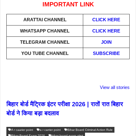
IMPORTANT LINK
ARATTAI
CHANNEL
CLICK HERE
WHATSAPP CHANNEL
CLICK HERE
TELEGRAM CHANNEL
JOIN
YOU TUBE CHANNEL
SUBSCRIBE
ताजमहल के बारे नहीं
बोर्ड परीक्षा देने जा रहे
सुबह सुबह ब्ल
जानते होगें ये फैक्टस
हैं तो ये जरूर जाने
पिने के फायदे
View all stories
बिहार बोर्ड मैट्रिक इंटर परीक्षा 2026 | रातों रात बिहार
बोर्ड ने किया बड़ा बदलाव
A r caarier point
a r carrier point
Bihar Board Criminal Action Rule
Bihar Board Exam 2026
bihar board exam alert