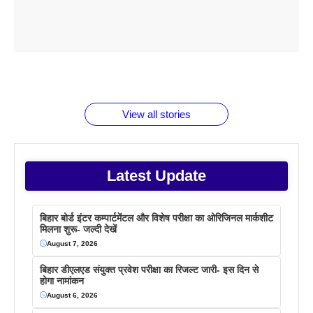
ताजमहल के
बोर्ड परीक्षा
सुबह सुबह
2026 में लंच
1 डॉलर 91
बारे नहीं
देने जा रहे हैं
ब्लैक कॉफी
होने वाले
रूपया के
जानते होगें ये
तो ये जरूर
पिने के फायदे
दमदार फोन
बराबर क्या है
फैक्टस
जाने
वजह देखें
View all stories
Latest Update
बिहार बोर्ड इंटर कम्पार्टमेंटल और विशेष परीक्षा का ओरिजिनल मार्कशीट
मिलना शुरू- जल्दी देखें
August 7, 2026
बिहार डीएलएड संयुक्त प्रवेश परीक्षा का रिजल्ट जारी- इस दिन से
होगा नामांकन
August 6, 2026