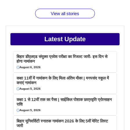
बराबर क्या है
फैक्टस
जाने
वजह देखें
View all stories
Latest Update
बिहार डीएलएड संयुक्त प्रवेश परीक्षा का रिजल्ट जारी- इस दिन से
होगा नामांकन
August 6, 2026
कक्षा 11वीं में नामांकन के लिए मिला अंतिम मौका | मनपसंद स्कूल में
कराएं नामांकन
August 5, 2026
कक्षा 1 से 12वीं तक का पैसा | साईकिल पोशाक छात्रवृति प्रोत्साहन
राशि
August 5, 2026
बिहार यूनिवर्सिटी स्नातक नामांकन 2026 के लिए 5वीं मेरिट लिस्ट
जारी