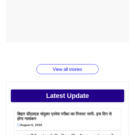
ताजमहल के
बोर्ड परीक्षा
सुबह सुबह
2026 में लंच
1 डॉलर 91
बारे नहीं
देने जा रहे हैं
ब्लैक कॉफी
होने वाले
रूपया के
जानते होगें ये
तो ये जरूर
पिने के फायदे
दमदार फोन
बराबर क्या है
फैक्टस
जाने
वजह देखें
View all stories
Latest Update
बिहार डीएलएड संयुक्त प्रवेश परीक्षा का रिजल्ट जारी- इस दिन से
होगा नामांकन
August 6, 2026