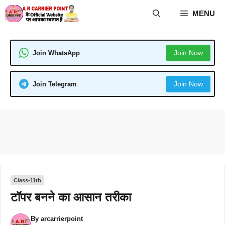
Skip
MENU
to
content
Join Now
Join WhatsApp
Join Now
Join Telegram
Class-11th
टॉपर बनने का आसान तरीका
By
arcarrierpoint