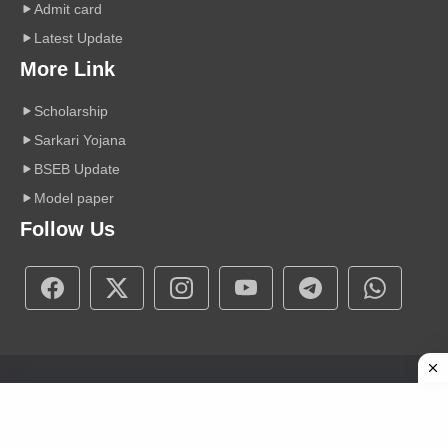
Admit card
Latest Update
More Link
Scholarship
Sarkari Yojana
BSEB Update
Model paper
Follow Us
Copyright © 2026 A r Carrier Point
|
Powered by Sumit Sir
About Us
Contact Us
Disclaimer
Privacy Policy