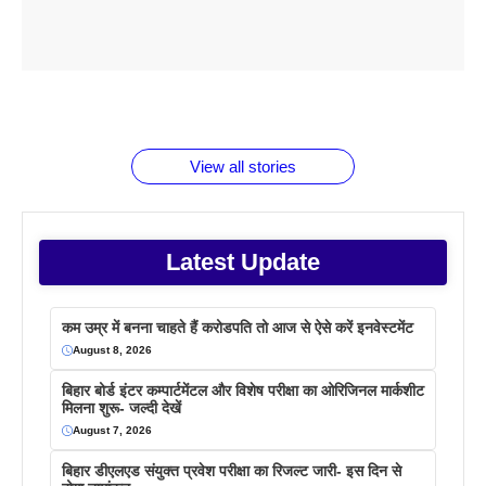
ताजमहल के
बोर्ड परीक्षा
सुबह सुबह
2026 में लंच
1 डॉलर 91
बारे नहीं
देने जा रहे हैं
ब्लैक कॉफी
होने वाले
रूपया के
जानते होगें ये
तो ये जरूर
पिने के फायदे
दमदार फोन
बराबर क्या है
फैक्टस
जाने
वजह देखें
View all stories
Latest Update
कम उम्र में बनना चाहते हैं करोडपति तो आज से ऐसे करें इनवेस्टमेंट
August 8, 2026
बिहार बोर्ड इंटर कम्पार्टमेंटल और विशेष परीक्षा का ओरिजिनल मार्कशीट
मिलना शुरू- जल्दी देखें
August 7, 2026
बिहार डीएलएड संयुक्त प्रवेश परीक्षा का रिजल्ट जारी- इस दिन से